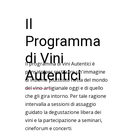
Il
Programma
di Vini
Il programma di vini Autentici è
Autentici
pensato per restituire un'immagine
di insieme piuttosto netta del mondo
del vino artigianale oggi e di quello
Tre giorni di assaggi, seminari, cultura e musica dal vino
che gli gira intorno. Per tale ragione
intervalla a sessioni di assaggio
guidato la degustazione libera dei
vini e la partecipazione a seminari,
cineforum e concerti.