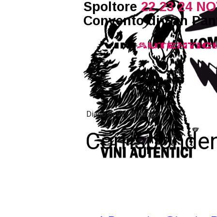
Spoltore
22 23 24 NO
Convento di San Panf
Diario di Vini Autentici
Corrisponden