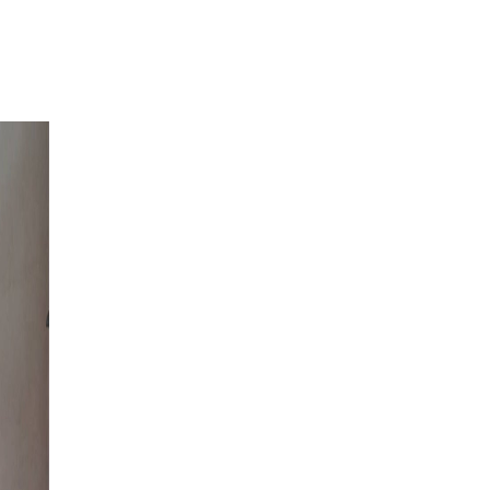
CONTATTI
phone / mobile number
+00393760340039
email
info@viniautentici.it