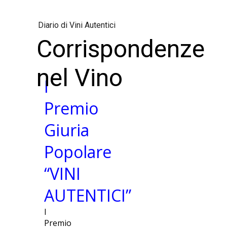
Diario di Vini Autentici
Corrispondenze
nel Vino
I
Premio
Giuria
Popolare
“VINI
AUTENTICI”
I
Premio