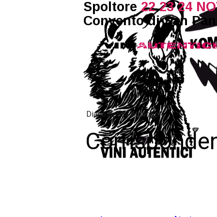
Spoltore
22 23 24 NO
Convento di San Panf
Diario di Vini Autentici
Corrisponden