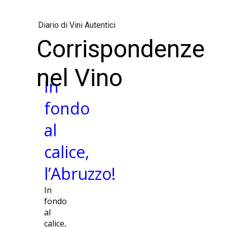
Diario di Vini Autentici
Corrispondenze
nel Vino
In
fondo
al
calice,
l’Abruzzo!
In
fondo
al
calice,