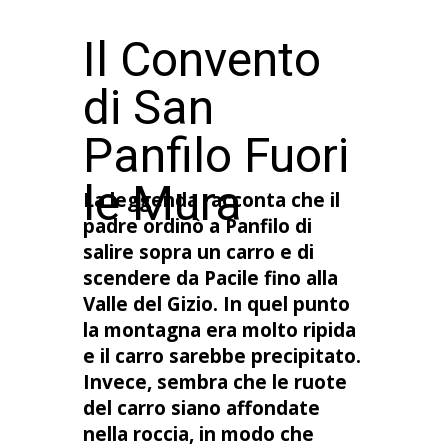
Il Convento
di San
Panfilo Fuori
le Mura
La leggenda racconta che il
padre ordinò a Panfilo di
salire sopra un carro e di
scendere da Pacile fino alla
Valle del Gizio. In quel punto
la montagna era molto ripida
e il carro sarebbe precipitato.
Invece, sembra che le ruote
del carro siano affondate
nella roccia, in modo che